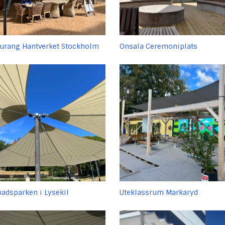
urang Hantverket Stockholm
Onsala Ceremoniplats
adsparken i Lysekil
Uteklassrum Markaryd