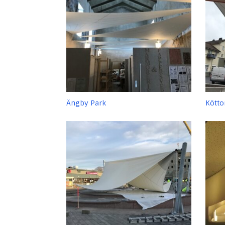
Ängby Park
Kötto