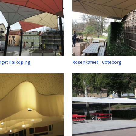
rget Falköping
Rosenkafeet i Göteborg