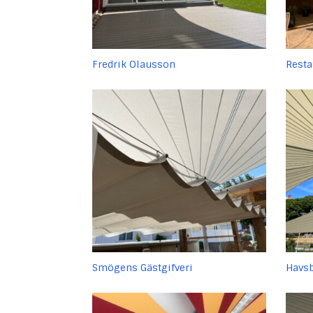
Fredrik Olausson
Resta
Smögens Gästgifveri
Havsb