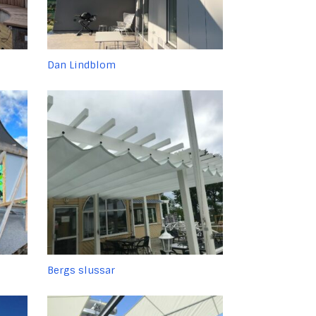
Dan Lindblom
Bergs slussar