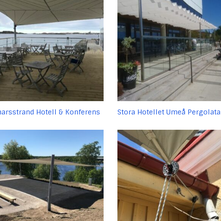
arsstrand Hotell & Konferens
Stora Hotellet Umeå Pergolata