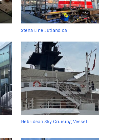
Stena Line Jutlandica
Hebridean Sky Cruising Vessel