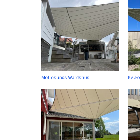
Mollösunds Wärdshus
Kv .F