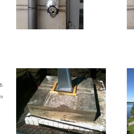
g,
ch