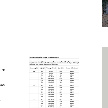
g om
ävas
n
1m