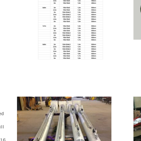
j
ed
ll
M16