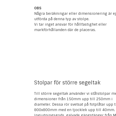
OBS
Några beräkningar eller dimensionering är e
utförda på denna typ av stolpe.
Vi tar inget ansvar för hållfastighet eller
markförhållanden där de placeras.
Stolpar för större segeltak
Till större segeltak använder vi stålstolpar m
dimensioner från 150mm upp till 250mm i
diameter. Dessa rör svetsat på fotplåtar upp ti
800x800mm med en tjocklek upp till 40mm.
Ingjutningsgods, galvade gängstänger från 