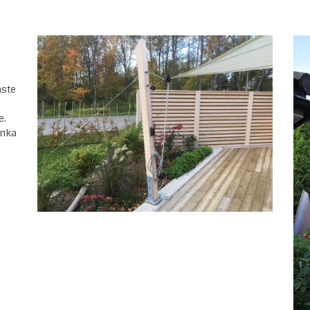
aste
e.
unka