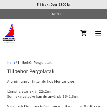
Hoppa
Fri frakt över 1500 kr
till
innehåll
Menu
MEN
Hem
/ Tillbehör Pergolatak
Tillbehör Pergolatak
Aluminiumrör hittar du hos
Montano.se
Lämplig storlek är 22x2mm
Som skarvstycke kan du använda 16×1,5mm
Vajer och lämpliga infästningar hittar du hos
Marifix.se