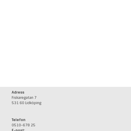
Adress
Fiskaregatan 7
531 60 Lidköping
Telefon
0510-678 25
E-post: