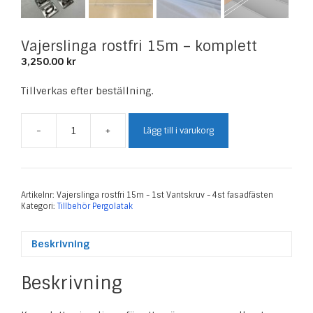
Vajerslinga rostfri 15m – komplett
3,250.00
kr
Tillverkas efter beställning.
-
+
Lägg till i varukorg
Vajerslinga
rostfri
15m
-
komplett
Artikelnr:
Vajerslinga rostfri 15m - 1st Vantskruv - 4st fasadfästen
Kategori:
Tillbehör Pergolatak
mängd
Beskrivning
Beskrivning