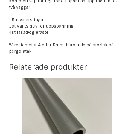
Komplett vajerslinga för att spännas upp mellan tex.
två väggar
15m vajerslinga
1st Vantskruv för uppspänning
4st fasad/öglefäste
Wirediameter 4 eller 5mm, beroende på storlek på
pergolatak
Relaterade produkter