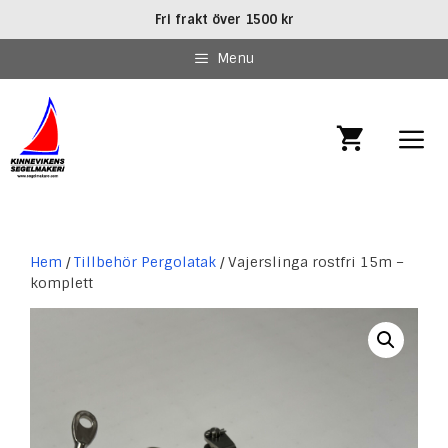
Hoppa
Fri frakt över 1500 kr
till
innehåll
Menu
MEN
Hem
/
Tillbehör Pergolatak
/ Vajerslinga rostfri 15m –
komplett