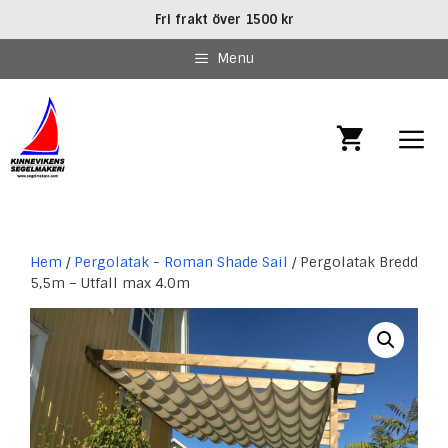
Hoppa
Fri frakt över 1500 kr
till
innehåll
Menu
MEN
Hem
/
Pergolatak - Roman Shade Sail
/ Pergolatak Bredd
5,5m – Utfall max 4.0m