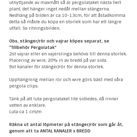
utnyttjande av maxmått så är pergolataket nästa helt
plant, det hänger inget nedåt mellan stängerna.
Nedhäng på bilden är ca 10-13cm, för att åstadkomma
detta så måste du köpa en storlek som har ett längre
utfall. Se ritningsbilden.
Obs, stänger/rör och vajrar köpes separat, se
“Tillbehör Pergolatak”
2st vajrar eller en vajerslinga behövs till denna storlek.
Placering av wire, 20% in av bredd på var sida.
9st kanaler för stänger/rör för denna storlek.
Upphängning mellan rör och wire görs bäst med våra
pergola clips.
Tänk på att luta pergolataket lite sidledes, då rinner
vatten av enklare.
Luta ca 1 cm/m
Räkna ut antal löpmeter på stänger/rör som går åt,
genom att ta ANTAL KANALER x BREDD