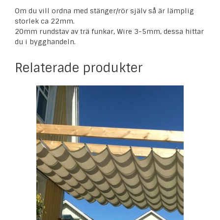
Om du vill ordna med stänger/rör själv så är lämplig
storlek ca 22mm.
20mm rundstav av trä funkar, Wire 3-5mm, dessa hittar
du i bygghandeln.
Relaterade produkter
Den
här
produkten
har
flera
varianter.
De
olika
alternativen
kan
väljas
på
produktsidan