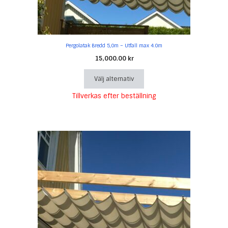
på
produktsidan
Pergolatak Bredd 5,0m – Utfall max 4.0m
15,000.00
kr
Välj alternativ
Tillverkas efter beställning
Den
här
produkten
har
flera
varianter.
De
olika
alternativen