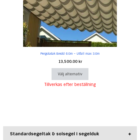
olika
alternativen
kan
väljas
på
produktsidan
Pergolatak Bredd 6.0m – Utfall max 3.0m
13,500.00
kr
Välj alternativ
Tillverkas efter beställning
+
Standardsegeltak & solsegel i segelduk