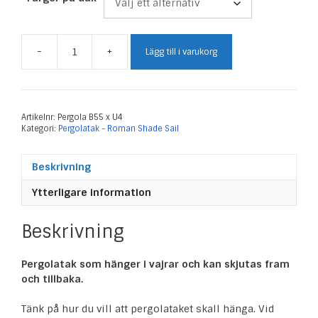
-
+
Lägg till i varukorg
Pergolatak
Bredd
5,5m
-
Utfall
Artikelnr:
Pergola B55 x U4
Kategori:
Pergolatak - Roman Shade Sail
max
4.0m
mängd
Beskrivning
Ytterligare information
Beskrivning
Pergolatak som hänger i vajrar och kan skjutas fram
och tillbaka.
Tänk på hur du vill att pergolataket skall hänga. Vid