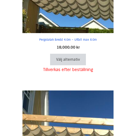
kan
väljas
på
produktsidan
Pergolatak Bredd 4.0m – Utfall max 6.0m
18,000.00
kr
Välj alternativ
Tillverkas efter beställning
Den
här
produkten
har
flera
varianter.
De