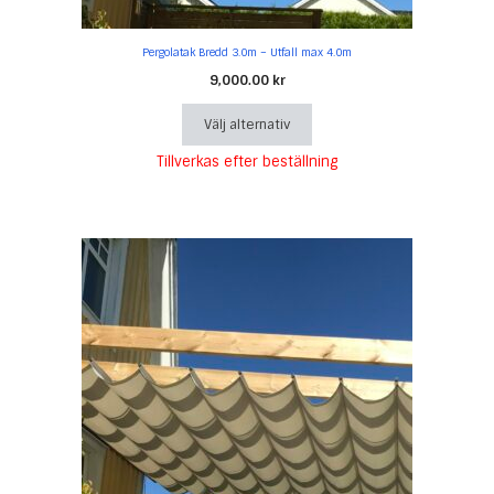
Pergolatak Bredd 3.0m – Utfall max 4.0m
9,000.00
kr
Välj alternativ
Tillverkas efter beställning
Den
här
produkten
har
flera
varianter.
De
olika
alternativen
kan
väljas