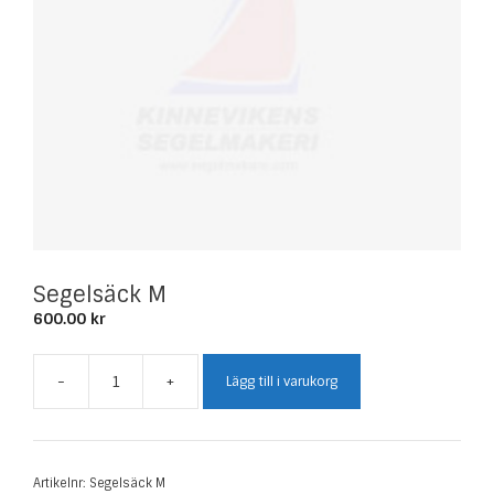
Segelsäck M
600.00
kr
-
+
Lägg till i varukorg
Segelsäck
M
mängd
Artikelnr:
Segelsäck M