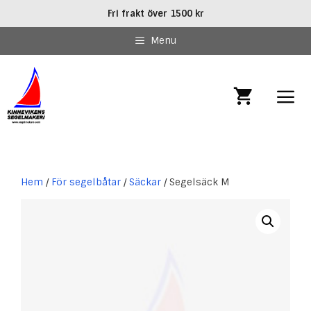
Hoppa
Fri frakt över 1500 kr
till
innehåll
Menu
MEN
Hem
/
För segelbåtar
/
Säckar
/ Segelsäck M