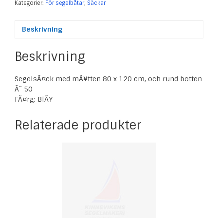
Kategorier:
För segelbåtar
,
Säckar
Beskrivning
Beskrivning
SegelsÃ¤ck med mÃ¥tten 80 x 120 cm, och rund botten
Ã˜ 50
FÃ¤rg: BlÃ¥
Relaterade produkter