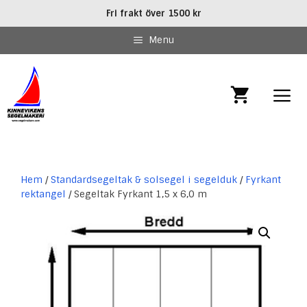
Hoppa
Fri frakt över 1500 kr
till
innehåll
Menu
MEN
Hem
/
Standardsegeltak & solsegel i segelduk
/
Fyrkant
rektangel
/ Segeltak Fyrkant 1,5 x 6,0 m