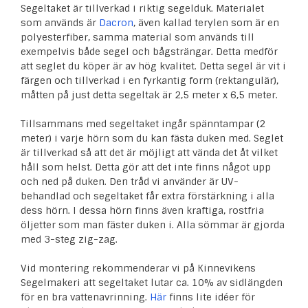
Segeltaket är tillverkad i riktig segelduk. Materialet
som används är
Dacron
, även kallad terylen som är en
polyesterfiber, samma material som används till
exempelvis både segel och bågsträngar. Detta medför
att seglet du köper är av hög kvalitet. Detta segel är vit i
färgen och tillverkad i en fyrkantig form (rektangulär),
måtten på just detta segeltak är 2,5 meter x 6,5 meter.
Tillsammans med segeltaket ingår spänntampar (2
meter) i varje hörn som du kan fästa duken med. Seglet
är tillverkad så att det är möjligt att vända det åt vilket
håll som helst. Detta gör att det inte finns något upp
och ned på duken. Den tråd vi använder är UV-
behandlad och segeltaket får extra förstärkning i alla
dess hörn. I dessa hörn finns även kraftiga, rostfria
öljetter som man fäster duken i. Alla sömmar är gjorda
med 3-steg zig-zag.
Vid montering rekommenderar vi på Kinnevikens
Segelmakeri att segeltaket lutar ca. 10% av sidlängden
för en bra vattenavrinning.
Här
finns lite idéer för