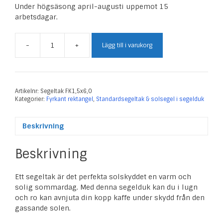
Under högsäsong april-augusti uppemot 15
arbetsdagar.
-
+
Lägg till i varukorg
Segeltak
Fyrkant
1,5
x
6,0
Artikelnr:
Segeltak FK1,5x6,0
Kategorier:
Fyrkant rektangel
,
Standardsegeltak & solsegel i segelduk
m
mängd
Beskrivning
Beskrivning
Ett segeltak är det perfekta solskyddet en varm och
solig sommardag. Med denna segelduk kan du i lugn
och ro kan avnjuta din kopp kaffe under skydd från den
gassande solen.