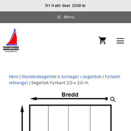
Hoppa
Fri frakt över 1500 kr
till
innehåll
Menu
MEN
Hem
/
Standardsegeltak & solsegel i segelduk
/
Fyrkant
rektangel
/ Segeltak Fyrkant 2,0 x 2,0 m