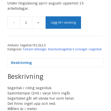
Under högsäsong april-augusti uppemot 15
arbetsdagar.
-
+
Lägg till i varukorg
Segeltak
Fyrkant
2,0
x
2,0
Artikelnr:
Segeltak FK2,0x2,0
Kategorier:
Fyrkant rektangel
,
Standardsegeltak & solsegel i segelduk
m
mängd
Beskrivning
Beskrivning
Segeltak i riktig segelduk.
Spänntampar (2m) i varje hörn ingår.
Segeltaket går att vända hur som helst.
Det finns inget upp och ned.
Måtten är i meter.