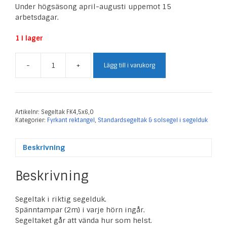
Under högsäsong april-augusti uppemot 15
arbetsdagar.
1 i lager
-
+
Lägg till i varukorg
Segeltak
Fyrkant
4,5
x
6,0
Artikelnr:
Segeltak FK4,5x6,0
Kategorier:
Fyrkant rektangel
,
Standardsegeltak & solsegel i segelduk
m
mängd
Beskrivning
Beskrivning
Segeltak i riktig segelduk.
Spänntampar (2m) i varje hörn ingår.
Segeltaket går att vända hur som helst.