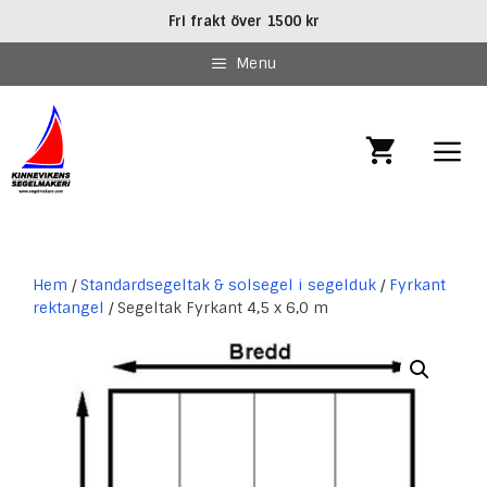
Hoppa
Fri frakt över 1500 kr
till
innehåll
Menu
MEN
Hem
/
Standardsegeltak & solsegel i segelduk
/
Fyrkant
rektangel
/ Segeltak Fyrkant 4,5 x 6,0 m