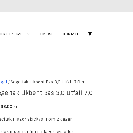
TER & BYGGARE
OM OSS
KONTAKT
ngel
/ Segeltak Likbent Bas 3,0 Utfall 7,0 m
geltak Likbent Bas 3,0 Utfall 7,0
m
996.00
kr
geltak i lager skickas inom 2 dagar.
orlekar som ej finns i lager sys efter