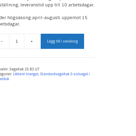
ställning, leveranstid upp till 10 arbetsdagar.
der högsäsong april-augusti uppemot 15
betsdagar.
-
+
Lägg till i varukorg
geltak
kbent
s
0
all
ikelnr:
Segeltak 2S B3 U7
egorier:
Likbent triangel
,
Standardsegeltak & solsegel i
0
elduk
ngd