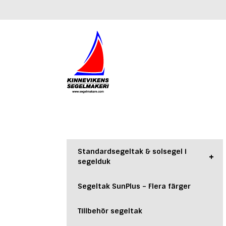
Hoppa
till
innehåll
Standardsegeltak & solsegel i
+
segelduk
Segeltak SunPlus – Flera färger
Tillbehör segeltak