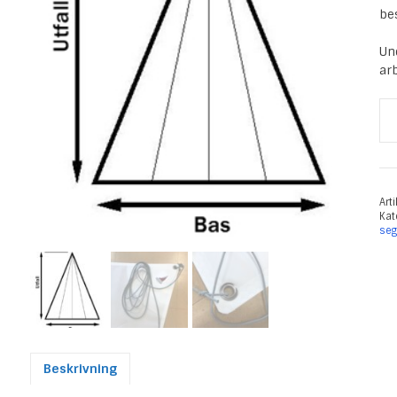
be
Un
ar
Se
Li
Ba
3,
Utf
Art
Kat
7,
seg
m
mä
Beskrivning