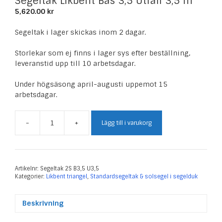
Segeltak Likbent Bas 3,5 Utfall 3,5 m
5,620.00
kr
Segeltak i lager skickas inom 2 dagar.
Storlekar som ej finns i lager sys efter beställning,
leveranstid upp till 10 arbetsdagar.
Under högsäsong april-augusti uppemot 15
arbetsdagar.
-
+
Lägg till i varukorg
Segeltak
Likbent
Bas
3,5
Utfall
Artikelnr:
Segeltak 2S B3,5 U3,5
Kategorier:
Likbent triangel
,
Standardsegeltak & solsegel i segelduk
3,5
m
mängd
Beskrivning