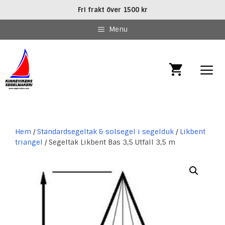
Hoppa
Fri frakt över 1500 kr
till
innehåll
Menu
MEN
Hem
/
Standardsegeltak & solsegel i segelduk
/
Likbent
triangel
/ Segeltak Likbent Bas 3,5 Utfall 3,5 m