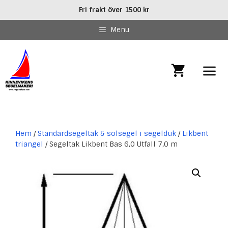
Hoppa
Fri frakt över 1500 kr
till
innehåll
Menu
MEN
Hem
/
Standardsegeltak & solsegel i segelduk
/
Likbent
triangel
/ Segeltak Likbent Bas 6,0 Utfall 7,0 m