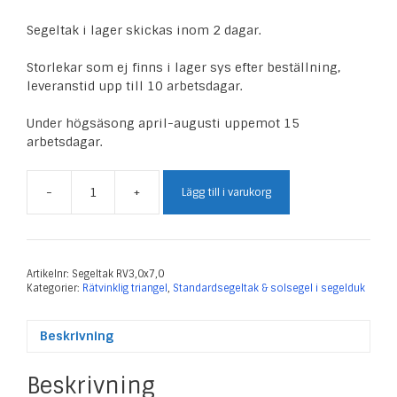
Segeltak i lager skickas inom 2 dagar.
Storlekar som ej finns i lager sys efter beställning,
leveranstid upp till 10 arbetsdagar.
Under högsäsong april-augusti uppemot 15
arbetsdagar.
-
+
Lägg till i varukorg
Segeltak
Rätvinklig
3,0
x
7,0
Artikelnr:
Segeltak RV3,0x7,0
Kategorier:
Rätvinklig triangel
,
Standardsegeltak & solsegel i segelduk
m
mängd
Beskrivning
Beskrivning