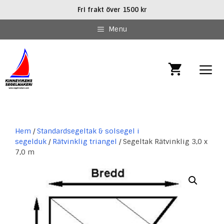
Hoppa
Fri frakt över 1500 kr
till
innehåll
Menu
MEN
Hem
/
Standardsegeltak & solsegel i
segelduk
/
Rätvinklig triangel
/ Segeltak Rätvinklig 3,0 x
7,0 m