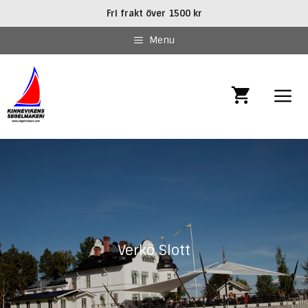
Hoppa
Fri frakt över 1500 kr
till
innehåll
Menu
MEN
Verkö Slott