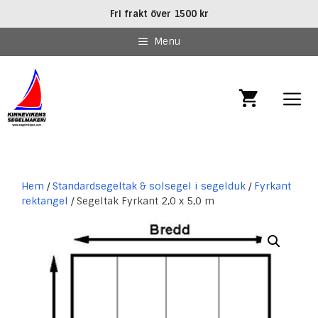
Hoppa
Fri frakt över 1500 kr
till
innehåll
Menu
MEN
Hem
/
Standardsegeltak & solsegel i segelduk
/
Fyrkant
rektangel
/ Segeltak Fyrkant 2,0 x 5,0 m