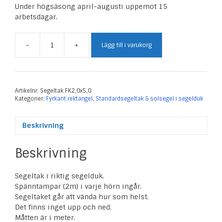
Under högsäsong april-augusti uppemot 15
arbetsdagar.
-
+
Lägg till i varukorg
Segeltak
Fyrkant
2,0
x
5,0
Artikelnr:
Segeltak FK2,0x5,0
Kategorier:
Fyrkant rektangel
,
Standardsegeltak & solsegel i segelduk
m
mängd
Beskrivning
Beskrivning
Segeltak i riktig segelduk.
Spänntampar (2m) i varje hörn ingår.
Segeltaket går att vända hur som helst.
Det finns inget upp och ned.
Måtten är i meter.