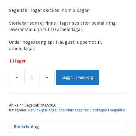
Segeltak i lager skickas inom 2 dagar.
Storlekar som ej finns i lager sys efter beställning,
leveranstid upp till 10 arbetsdagar.
Under högsäsong april-augusti uppemot 15
arbetsdagar.
1 i lager
-
+
Lägg till i varukorg
Segeltak
Rätvinklig
4,5
x
6,0
Artikelnr:
Segeltak RV4,5x6,0
Kategorier:
Rätvinklig triangel
,
Standardsegeltak & solsegel i segelduk
m
mängd
Beskrivning