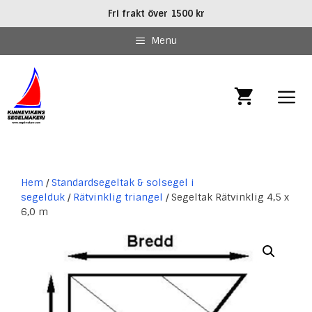
Hoppa
Fri frakt över 1500 kr
till
innehåll
Menu
MEN
Hem
/
Standardsegeltak & solsegel i
segelduk
/
Rätvinklig triangel
/ Segeltak Rätvinklig 4,5 x
6,0 m